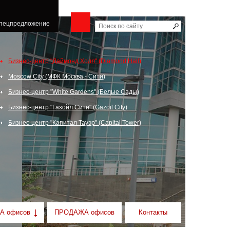
пецпредложение
Бизнес-центр "Даймонд Холл" (Diamond Hall)
Moscow City (МФК Москва - Сити)
Бизнес-центр "White Gardens" (Белые Сады)
Бизнес-центр "Газойл Сити" (Gazoil City)
Бизнес-центр "Капитал Тауэр" (Capital Tower)
А офисов
ПРОДАЖА офисов
Контакты