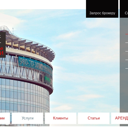
Запрос брокеру
С
E
нии
Услуги
Клиенты
Статьи
АРЕНД