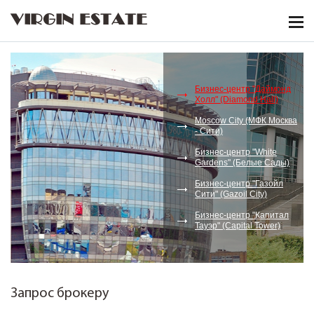
VIRGIN ESTATE
Бизнес-центр "Даймонд
Холл" (Diamond Hall)
Moscow City (МФК Москва
- Сити)
Бизнес-центр "White
Gardens" (Белые Сады)
Бизнес-центр "Газойл
Сити" (Gazoil City)
Бизнес-центр "Капитал
Тауэр" (Capital Tower)
Запрос брокеру