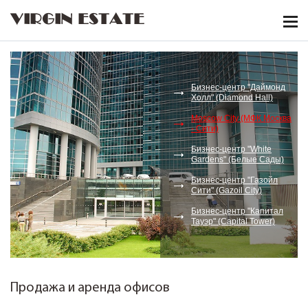
VIRGIN ESTATE
Бизнес-центр "Даймонд
Холл" (Diamond Hall)
Moscow City (МФК Москва
- Сити)
Бизнес-центр "White
Gardens" (Белые Сады)
Бизнес-центр "Газойл
Сити" (Gazoil City)
Бизнес-центр "Капитал
Тауэр" (Capital Tower)
Продажа и аренда офисов