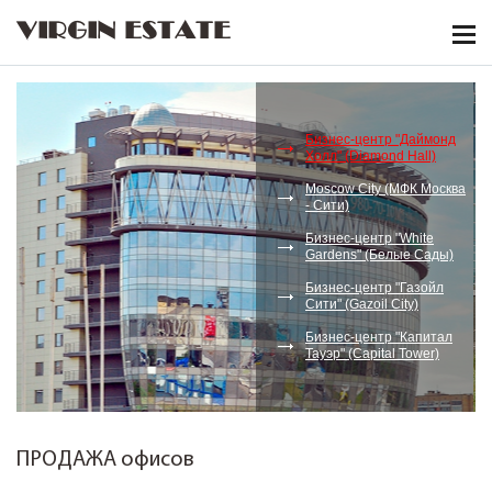
VIRGIN ESTATE
Бизнес-центр "Даймонд
Холл" (Diamond Hall)
Moscow City (МФК Москва
- Сити)
Бизнес-центр "White
Gardens" (Белые Сады)
Бизнес-центр "Газойл
Сити" (Gazoil City)
Бизнес-центр "Капитал
Тауэр" (Capital Tower)
ПРОДАЖА офисов