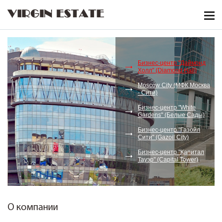
VIRGIN ESTATE
Бизнес-центр "Даймонд
Холл" (Diamond Hall)
Moscow City (МФК Москва
- Сити)
Бизнес-центр "White
Gardens" (Белые Сады)
Бизнес-центр "Газойл
Сити" (Gazoil City)
Бизнес-центр "Капитал
Тауэр" (Capital Tower)
О компании