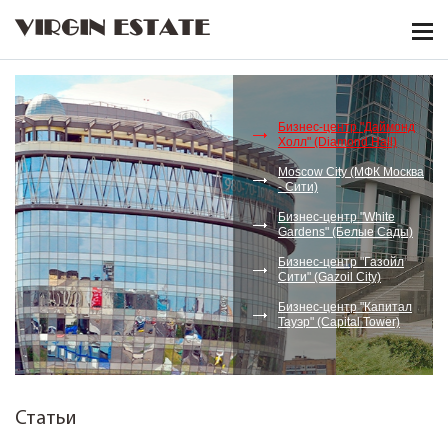
VIRGIN ESTATE
Бизнес-центр "Даймонд
Холл" (Diamond Hall)
Moscow City (МФК Москва
- Сити)
Бизнес-центр "White
Gardens" (Белые Сады)
Бизнес-центр "Газойл
Сити" (Gazoil City)
Бизнес-центр "Капитал
Тауэр" (Capital Tower)
Статьи