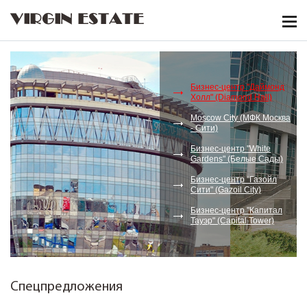
VIRGIN ESTATE
Бизнес-центр "Даймонд
Холл" (Diamond Hall)
Moscow City (МФК Москва
- Сити)
Бизнес-центр "White
Gardens" (Белые Сады)
Бизнес-центр "Газойл
Сити" (Gazoil City)
Бизнес-центр "Капитал
Тауэр" (Capital Tower)
Спецпредложения