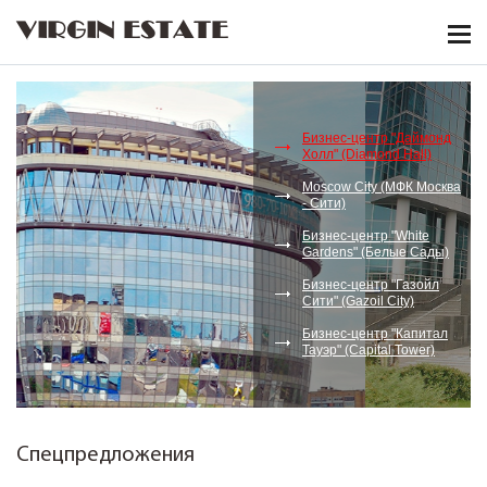
VIRGIN ESTATE
Бизнес-центр "Даймонд
Холл" (Diamond Hall)
Moscow City (МФК Москва
- Сити)
Бизнес-центр "White
Gardens" (Белые Сады)
Бизнес-центр "Газойл
Сити" (Gazoil City)
Бизнес-центр "Капитал
Тауэр" (Capital Tower)
Спецпредложения