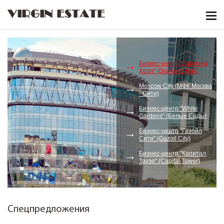
VIRGIN ESTATE
Бизнес-центр "Даймонд
Холл" (Diamond Hall)
Moscow City (МФК Москва
- Сити)
Бизнес-центр "White
Gardens" (Белые Сады)
Бизнес-центр "Газойл
Сити" (Gazoil City)
Бизнес-центр "Капитал
Тауэр" (Capital Tower)
Спецпредложения