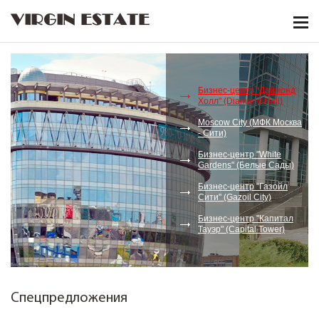
VIRGIN ESTATE
Бизнес-центр "Даймонд
Холл" (Diamond Hall)
Moscow City (МФК Москва
- Сити)
Бизнес-центр "White
Gardens" (Белые Сады)
Бизнес-центр "Газойл
Сити" (Gazoil City)
Бизнес-центр "Капитал
Тауэр" (Capital Tower)
Спецпредложения